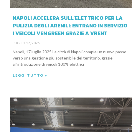
NAPOLI ACCELERA SULL’ELETTRICO PER LA
PULIZIA DEGLI ARENILI: ENTRANO IN SERVIZIO
I VEICOLI VEMGREEN GRAZIE A VRENT
LUGLIO 17, 2025
Napoli, 17 luglio 2025 La città di Napoli compie un nuovo passo
verso una gestione più sostenibile del territorio, grazie
all’introduzione di veicoli 100% elettrici
LEGGI TUTTO »