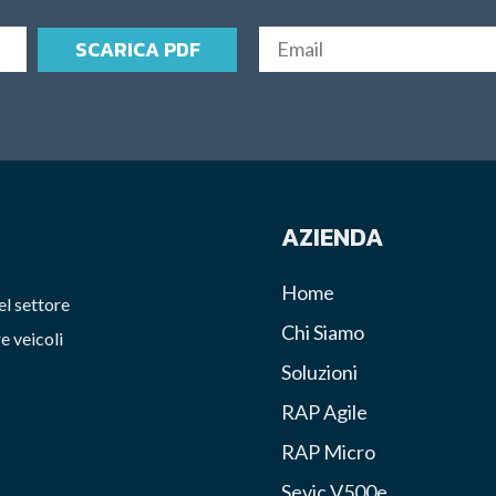
SCARICA PDF
AZIENDA
Home
el settore
Chi Siamo
e veicoli
Soluzioni
RAP Agile
RAP Micro
Sevic V500e