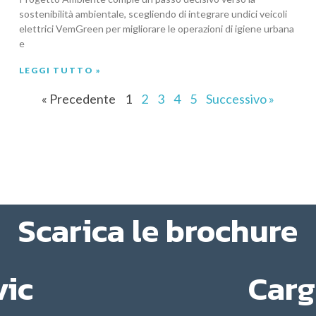
sostenibilità ambientale, scegliendo di integrare undici veicoli
elettrici VemGreen per migliorare le operazioni di igiene urbana
e
LEGGI TUTTO »
« Precedente
1
2
3
4
5
Successivo »
Scarica le brochure
vic
Carg