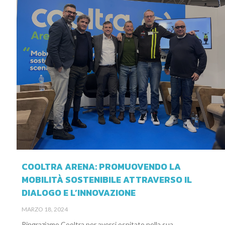
COOLTRA ARENA: PROMUOVENDO LA
MOBILITÀ SOSTENIBILE ATTRAVERSO IL
DIALOGO E L’INNOVAZIONE
MARZO 18, 2024
Ringraziamo Cooltra per averci ospitato nella sua