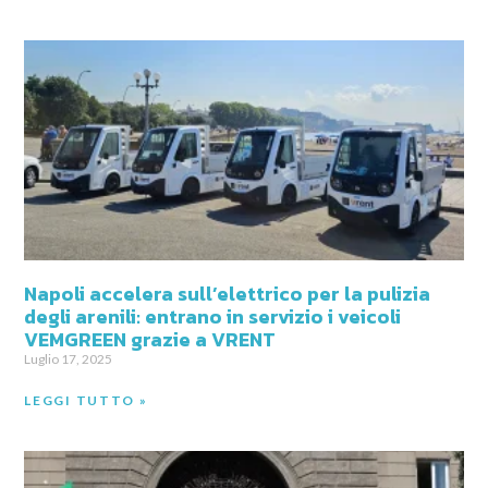
Napoli accelera sull’elettrico per la pulizia
degli arenili: entrano in servizio i veicoli
VEMGREEN grazie a VRENT
Luglio 17, 2025
LEGGI TUTTO »