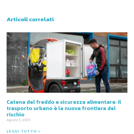
Articoli correlati
Catena del freddo e sicurezza alimentare: il
trasporto urbano è la nuova frontiera del
rischio
Agosto 1, 2025
LEGGI TUTTO »