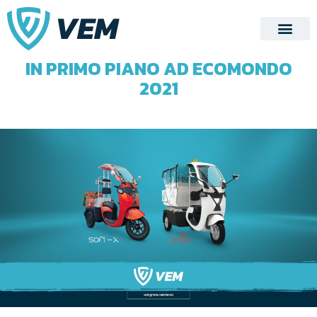
NOVEMBRE 12, 2021
ECOMONDO 2021
,
IONELETTRIC
,
SOFI-X
,
VEM
IN PRIMO PIANO AD ECOMONDO
2021