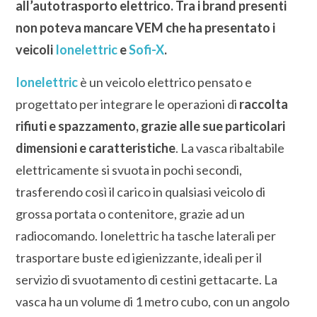
all’autotrasporto elettrico. Tra i brand presenti
non poteva mancare VEM che ha presentato i
veicoli
Ionelettric
e
Sofi-X
.
Ionelettric
è un veicolo elettrico pensato e
progettato per integrare le operazioni di
raccolta
rifiuti e spazzamento, grazie alle sue particolari
dimensioni e caratteristiche
. La vasca ribaltabile
elettricamente si svuota in pochi secondi,
trasferendo così il carico in qualsiasi veicolo di
grossa portata o contenitore, grazie ad un
radiocomando. Ionelettric ha tasche laterali per
trasportare buste ed igienizzante, ideali per il
servizio di svuotamento di cestini gettacarte. La
vasca ha un volume di 1 metro cubo, con un angolo